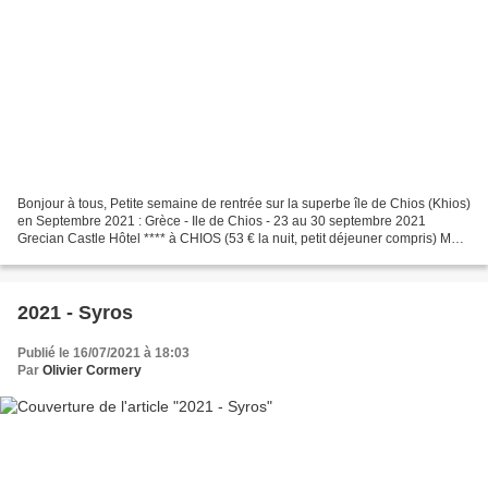
Bonjour à tous, Petite semaine de rentrée sur la superbe île de Chios (Khios)
en Septembre 2021 : Grèce - Ile de Chios - 23 au 30 septembre 2021
Grecian Castle Hôtel **** à CHIOS (53 € la nuit, petit déjeuner compris) MC
& Olivier Lien Album PHOTOS :...
2021 - Syros
Publié le 16/07/2021 à 18:03
Par
Olivier Cormery