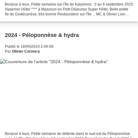
Bonjour à tous, Petite semaine sur l'île de Kalymnos : 3 au 9 septembre 2025
Hyperion Hôtel **** à Massouri en Petit Déjeuner Super Hôtel, Belle petite
Ile du Dodécanèse, très bonne Restauration sur l'île ... MC & Olivier Lien
Album PHOTOS : https://photos.app.goo.gl/pQKdovPPvGRuXYYv6...
2024 - Péloponnèse & hydra
Publié le 18/09/2024 à 06:06
Par
Olivier Cormery
Bonjour à tous, Petite semaine de détente dans le sud-est du Péloponnèse