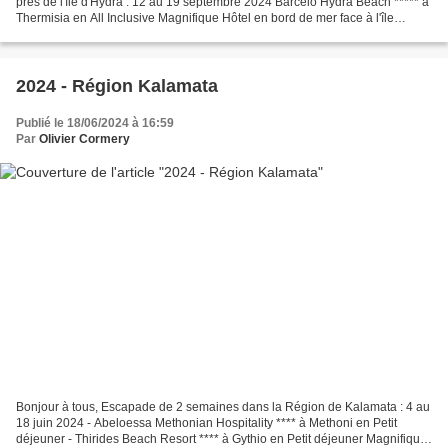
près de l'île d'Hydra : 12 au 19 septembre 2024 Barceló Hydra Beach ***** à
Thermisia en All Inclusive Magnifique Hôtel en bord de mer face à l'île
d'Hydra... MC & Olivier Lien Album...
2024 - Région Kalamata
Publié le 18/06/2024 à 16:59
Par
Olivier Cormery
Bonjour à tous, Escapade de 2 semaines dans la Région de Kalamata : 4 au
18 juin 2024 - Abeloessa Methonian Hospitality **** à Methoni en Petit
déjeuner - Thirides Beach Resort **** à Gythio en Petit déjeuner Magnifique