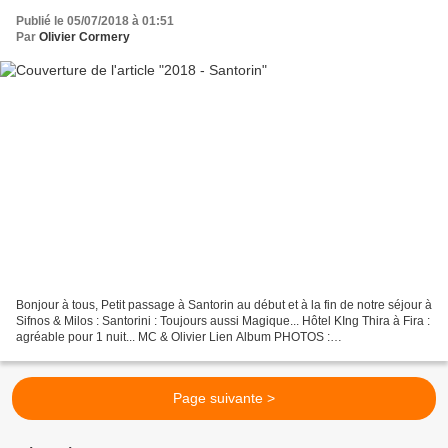
Publié le 05/07/2018 à 01:51
Par
Olivier Cormery
Bonjour à tous, Petit passage à Santorin au début et à la fin de notre séjour à
Sifnos & Milos : Santorini : Toujours aussi Magique... Hôtel KIng Thira à Fira :
agréable pour 1 nuit... MC & Olivier Lien Album PHOTOS :
https://photos.app.goo.gl/dUMdPQDR6VtqdVnm6...
Page suivante >