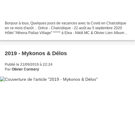
Bonjour à tous, Quelques jours de vacances avec la Covid en Chalcidique
en ce mois d'août ... Grèce - Chalcidique - 22 août au 5 septembre 2020
Hôtel "Athena Pallas Village" ***** à Elea - Nikiti MC & Olivier Lien Album
PHOTOS : https://photos.app.goo.gl/L7opNYnG9aYTUoUr9...
2019 - Mykonos & Délos
Publié le 21/09/2019 à 22:24
Par
Olivier Cormery