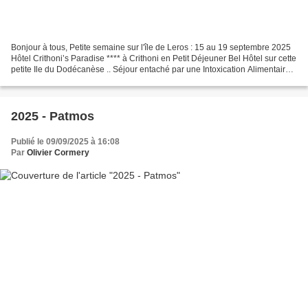
Bonjour à tous, Petite semaine sur l'île de Leros : 15 au 19 septembre 2025
Hôtel Crithoni’s Paradise **** à Crithoni en Petit Déjeuner Bel Hôtel sur cette
petite Ile du Dodécanèse .. Séjour entaché par une Intoxication Alimentaire !!
MC & Olivier Lien...
2025 - Patmos
Publié le 09/09/2025 à 16:08
Par
Olivier Cormery