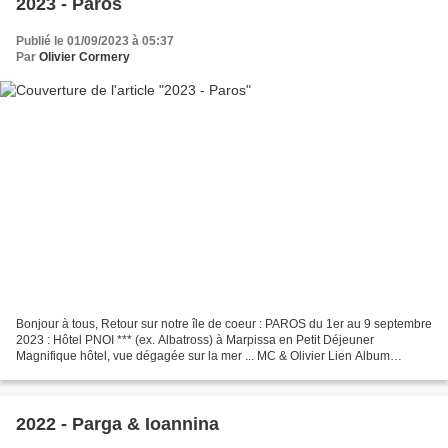
2023 - Paros
Publié le 01/09/2023 à 05:37
Par
Olivier Cormery
Bonjour à tous, Retour sur notre île de coeur : PAROS du 1er au 9 septembre
2023 : Hôtel PNOI *** (ex. Albatross) à Marpissa en Petit Déjeuner
Magnifique hôtel, vue dégagée sur la mer ... MC & Olivier Lien Album
PHOTOS : https://photos.app.goo.gl/n5PiZU9zpVXpymq79...
2022 - Parga & Ioannina