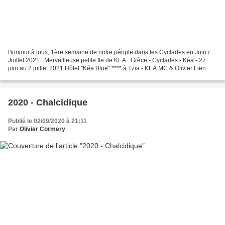
Bonjour à tous, 1ère semaine de notre périple dans les Cyclades en Juin /
Juillet 2021 : Merveilleuse petite Ile de KEA : Grèce - Cyclades - Kéa - 27
juin au 2 juillet 2021 Hôtel "Kéa Blue" **** à Tzia - KEA MC & Olivier Lien
Album PHOTOS : https://photos.app.goo.gl/BpkNgna1U4s51yv47...
2020 - Chalcidique
Publié le 02/09/2020 à 21:11
Par
Olivier Cormery