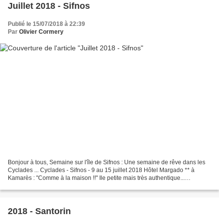
Juillet 2018 - Sifnos
Publié le 15/07/2018 à 22:39
Par
Olivier Cormery
Bonjour à tous, Semaine sur l'île de Sifnos : Une semaine de rêve dans les
Cyclades ... Cyclades - Sifnos - 9 au 15 juillet 2018 Hôtel Margado ** à
Kamarès : "Comme à la maison !!" Ile petite mais très authentique...
Paysages somptueux et soleil de plomb...Sérénité,...
2018 - Santorin