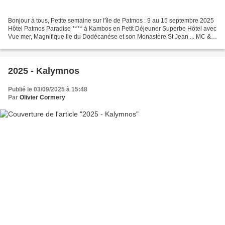
Bonjour à tous, Petite semaine sur l'île de Patmos : 9 au 15 septembre 2025
Hôtel Patmos Paradise **** à Kambos en Petit Déjeuner Superbe Hôtel avec
Vue mer, Magnifique Ile du Dodécanèse et son Monastère St Jean ... MC &
Olivier Lien Album PHOTOS :
https://photos.app.goo.gl/tvP59FtCNg2S5otv7...
2025 - Kalymnos
Publié le 03/09/2025 à 15:48
Par
Olivier Cormery