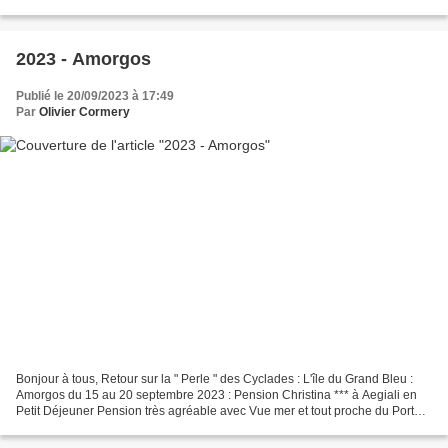
région au Sud-Ouest du Péloponnèse...
2023 - Amorgos
Publié le 20/09/2023 à 17:49
Par
Olivier Cormery
Bonjour à tous, Retour sur la " Perle " des Cyclades : L'île du Grand Bleu :
Amorgos du 15 au 20 septembre 2023 : Pension Christina *** à Aegiali en
Petit Déjeuner Pension très agréable avec Vue mer et tout proche du Port
d'Aegiali... MC & Olivier Lien...