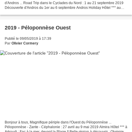
d'Andros ... Road Trip dans le Cyclades du Nord : 1 au 21 septembre 2019
Découverte d'Andros du 1er au 6 septembre Andros Holiday Hôtel *** au
Port de Gavrio : Fac à la mer, Bel emplacement...
2019 - Péloponnèse Ouest
Publié le 09/05/2019 à 17:39
Par
Olivier Cormery
Bonjour à tous, Magnifique périple dans l'Ouest du Péloponnèse ...
Péloponnèse - Zante - Céphalonie : 27 avril au 9 mai 2019 Almira Hôtel *** à
Arkoudi : Fac à la mer, devant la Plage !! Belle région à découvrir : Olympie,