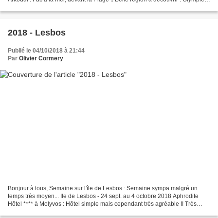
Katacolon, Kalavryta... A voir...
2018 - Lesbos
Publié le 04/10/2018 à 21:44
Par
Olivier Cormery
Bonjour à tous, Semaine sur l'île de Lesbos : Semaine sympa malgré un
temps très moyen... Ile de Lesbos - 24 sept. au 4 octobre 2018 Aphrodite
Hôtel **** à Molyvos : Hôtel simple mais cependant très agréable !! Très
belles île, variée et assez grande...