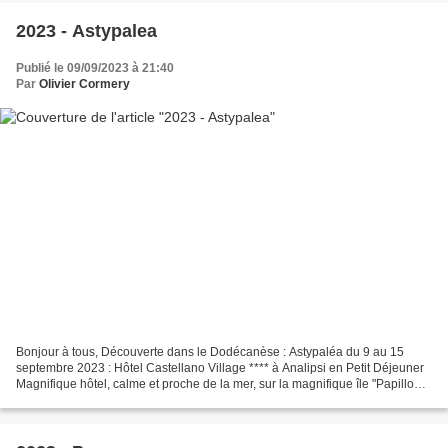
2023 - Astypalea
Publié le 09/09/2023 à 21:40
Par
Olivier Cormery
Bonjour à tous, Découverte dans le Dodécanèse : Astypaléa du 9 au 15
septembre 2023 : Hôtel Castellano Village **** à Analipsi en Petit Déjeuner
Magnifique hôtel, calme et proche de la mer, sur la magnifique île "Papillon"
... MC & Olivier Lien Album...