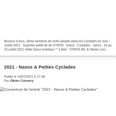
Bonjour à tous, 3ème semaine de notre périple dans les Cyclades en Juin /
Juillet 2021 : Superbe petite Ile de SYROS : Grèce - Cyclades - Syros - 10 au
16 juillet 2021 Hôtel Syros Holidays ** à Bari - SYROS MC & Olivier Lien
Album PHOTOS : https://photos.app.goo.gl/DBbJhGBf6vGbXrja8...
2021 - Naxos & Petites Cyclades
Publié le 10/07/2021 à 17:48
Par
Olivier Cormery