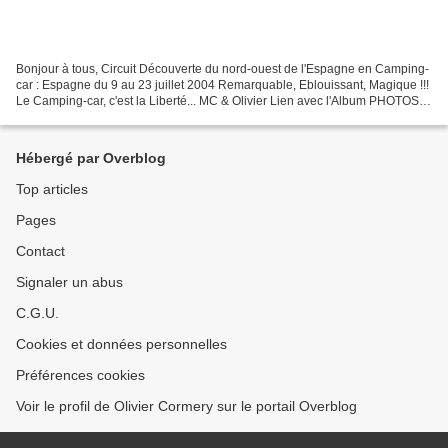
Bonjour à tous, Circuit Découverte du nord-ouest de l'Espagne en Camping-
car : Espagne du 9 au 23 juillet 2004 Remarquable, Eblouissant, Magique !!!
Le Camping-car, c'est la Liberté... MC & Olivier Lien avec l'Album PHOTOS :
https://goo.gl/photos/yuuBH7oyixVf8St77...
Hébergé par Overblog
Top articles
Pages
Contact
Signaler un abus
C.G.U.
Cookies et données personnelles
Préférences cookies
Voir le profil de Olivier Cormery sur le portail Overblog