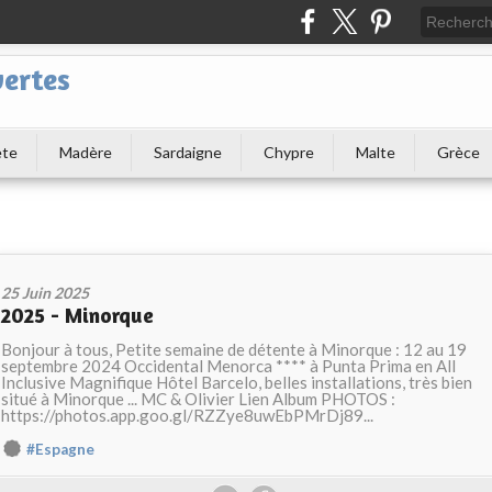
ertes
ète
Madère
Sardaigne
Chypre
Malte
Grèce
25 Juin 2025
2025 - Minorque
Bonjour à tous, Petite semaine de détente à Minorque : 12 au 19
septembre 2024 Occidental Menorca **** à Punta Prima en All
Inclusive Magnifique Hôtel Barcelo, belles installations, très bien
situé à Minorque ... MC & Olivier Lien Album PHOTOS :
https://photos.app.goo.gl/RZZye8uwEbPMrDj89...
#Espagne