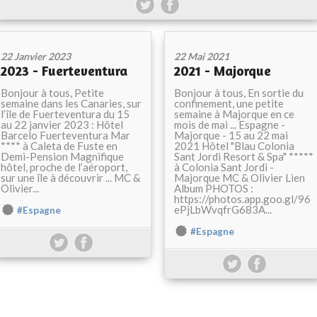
22 Janvier 2023
22 Mai 2021
2023 - Fuerteventura
2021 - Majorque
Bonjour à tous, Petite
Bonjour à tous, En sortie du
semaine dans les Canaries, sur
confinement, une petite
l’île de Fuerteventura du 15
semaine à Majorque en ce
au 22 janvier 2023 : Hôtel
mois de mai ... Espagne -
Barcelo Fuerteventura Mar
Majorque - 15 au 22 mai
**** à Caleta de Fuste en
2021 Hôtel "Blau Colonia
Demi-Pension Magnifique
Sant Jordi Resort & Spa" *****
hôtel, proche de l’aéroport,
à Colonia Sant Jordi -
sur une île à découvrir ... MC &
Majorque MC & Olivier Lien
Olivier...
Album PHOTOS :
https://photos.app.goo.gl/96
ePjLbWvqfrG683A...
#Espagne
#Espagne