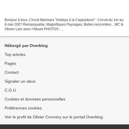
Bonjour à tous, Circuit Marmara "Antalya à la Cappadoce" : Circuit du 1er au
8 mai 2007 Remarquable, Magnifiques Paysages, Belles rencontres... MC &
Olivier Lien avec l'Album PHOTOS :
https://goo.gl/photos/XwTrJVjjaBhMFjX47 N'hésitez pas à vous abonner...
Hébergé par Overblog
Top articles
Pages
Contact
Signaler un abus
C.G.U.
Cookies et données personnelles
Préférences cookies
Voir le profil de Olivier Cormery sur le portail Overblog