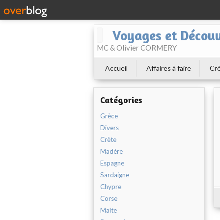
Voyages et Découv
MC & Olivier CORMERY
Accueil
Affaires à faire
Cr
Catégories
Grèce
Divers
Crète
Madère
Espagne
Sardaigne
Chypre
Corse
Malte