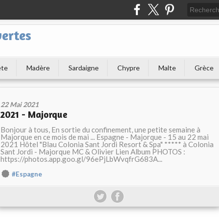
ertes
ète
Madère
Sardaigne
Chypre
Malte
Grèce
22 Mai 2021
2021 - Majorque
Bonjour à tous, En sortie du confinement, une petite semaine à
Majorque en ce mois de mai ... Espagne - Majorque - 15 au 22 mai
2021 Hôtel "Blau Colonia Sant Jordi Resort & Spa" ***** à Colonia
Sant Jordi - Majorque MC & Olivier Lien Album PHOTOS :
https://photos.app.goo.gl/96ePjLbWvqfrG683A...
#Espagne