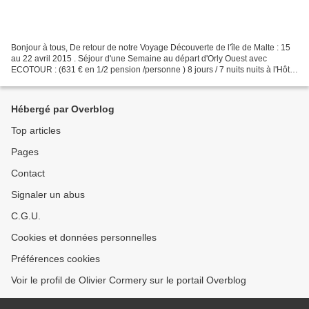
Bonjour à tous, De retour de notre Voyage Découverte de l'île de Malte : 15
au 22 avril 2015 . Séjour d'une Semaine au départ d'Orly Ouest avec
ECOTOUR : (631 € en 1/2 pension /personne ) 8 jours / 7 nuits nuits à l'Hôtel
Fortina **** de Sliema http://www.hotelfortina.com/home?l=1...
Hébergé par Overblog
Top articles
Pages
Contact
Signaler un abus
C.G.U.
Cookies et données personnelles
Préférences cookies
Voir le profil de Olivier Cormery sur le portail Overblog